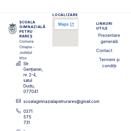
LOCALIZARE
ȘCOALA
LINKURI
GIMNAZIALĂ
UTILE
PETRU
Prezentare
RAREȘ
generală
Comuna
Chiajna -
Contact
Județul
Ilfov
Termeni și
Str.
condiții
Gențianei,
nr. 2-4,
satul
Dudu,
077041
scoalagimnazialapetrurares@gmail.com
0371
575
731