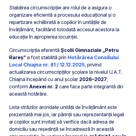
Stabilirea circumscripției are rolul de a asigura o
organizare eficientă a procesului educațional și o
repartizare echilibrată a copiilor în unitățile de
învățământ, facilitând totodată accesul acestora la
educație în apropierea locuinței.
Circumscripția aferentă
Școlii Gimnaziale „Petru
Rareș”
a fost stabilită prin
Hotărârea Consiliului
Local Chiajna nr. 81 / 12.12.2025
, privind
actualizarea circumscripțiilor școlare la nivelul U.A.T.
Chiajna începând cu anul școlar
2026–2027
,
conform
Anexei nr. 2
care face parte integrantă din
această hotărâre.
Lista străzilor arondate unității de învățământ este
prezentată mai jos, iar părinții sau reprezentanții legali
ai copiilor sunt invitați să verifice dacă adresa de
domiciliu sau reședință se încadrează în această