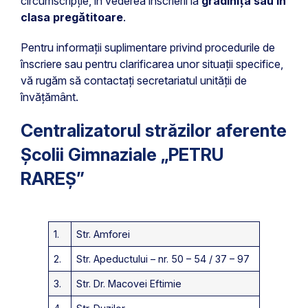
circumscripție, în vederea înscrierii la
grădiniță sau în
clasa pregătitoare
.
Pentru informații suplimentare privind procedurile de
înscriere sau pentru clarificarea unor situații specifice,
vă rugăm să contactați secretariatul unității de
învățământ.
Centralizatorul străzilor aferente
Școlii Gimnaziale „PETRU
RAREȘ”
1.
Str. Amforei
2.
Str. Apeductului – nr. 50 – 54 / 37 – 97
3.
Str. Dr. Macovei Eftimie