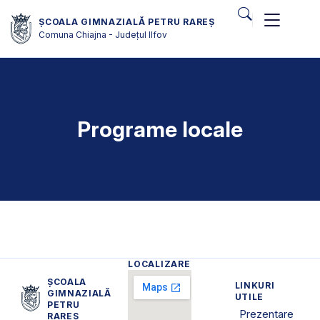
ȘCOALA GIMNAZIALĂ PETRU RAREȘ
Comuna Chiajna - Județul Ilfov
Programe locale
LOCALIZARE
ȘCOALA
LINKURI
GIMNAZIALĂ
UTILE
PETRU
Prezentare
RAREȘ