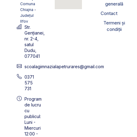
generală
Comuna
Chiajna -
Contact
Județul
Ilfov
Termeni și
Str.
condiții
Gențianei,
nr. 2-4,
satul
Dudu,
077041
scoalagimnazialapetrurares@gmail.com
0371
575
731
Program
de lucru
cu
publicul:
Luni -
Miercuri
12:00 -