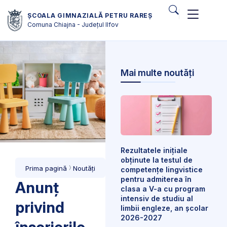
ȘCOALA GIMNAZIALĂ PETRU RAREȘ
Comuna Chiajna - Județul Ilfov
Mai multe noutăți
Rezultatele inițiale
obținute la testul de
Prima pagină
Noutăți
competențe lingvistice
pentru admiterea în
Anunț
clasa a V-a cu program
intensiv de studiu al
privind
limbii engleze, an școlar
2026-2027