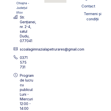
Chiajna -
Contact
Județul
Ilfov
Termeni și
Str.
condiții
Gențianei,
nr. 2-4,
satul
Dudu,
077041
scoalagimnazialapetrurares@gmail.com
0371
575
731
Program
de lucru
cu
publicul:
Luni -
Miercuri
12:00 -
14:00