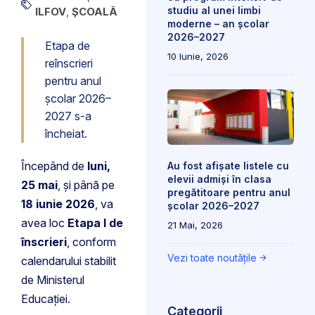
studiu al unei limbi
ILFOV
,
ȘCOALĂ
moderne – an școlar
2026–2027
Etapa de
10 Iunie, 2026
reînscrieri
pentru anul
școlar 2026–
2027 s-a
încheiat.
Începând de
luni,
Au fost afișate listele cu
elevii admiși în clasa
25 mai
, și până pe
pregătitoare pentru anul
18 iunie 2026
, va
școlar 2026–2027
avea loc
Etapa I de
21 Mai, 2026
înscrieri
, conform
Vezi toate noutățile
calendarului stabilit
de Ministerul
Educației.
Categorii