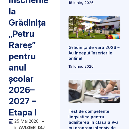
înscrierile
18 Iunie, 2026
la
Grădinița
„Petru
Rareș”
Grădinița de vară 2026 –
Au început înscrierile
pentru
online!
anul
15 Iunie, 2026
școlar
2026–
2027 –
Etapa I
Test de competențe
lingvistice pentru
25 Mai 2026
admiterea în clasa a V-a
în
AVIZIER
,
ISJ
cu program intensiv de