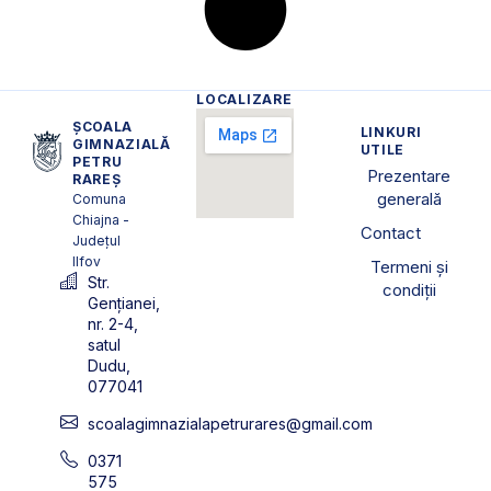
LOCALIZARE
ȘCOALA
LINKURI
GIMNAZIALĂ
UTILE
PETRU
Prezentare
RAREȘ
generală
Comuna
Chiajna -
Contact
Județul
Ilfov
Termeni și
Str.
condiții
Gențianei,
nr. 2-4,
satul
Dudu,
077041
scoalagimnazialapetrurares@gmail.com
0371
575