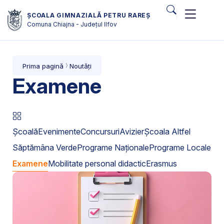
ȘCOALA GIMNAZIALĂ PETRU RAREȘ
Comuna Chiajna - Județul Ilfov
Prima pagină
Noutăți
Examene
Școală
Evenimente
Concursuri
Avizier
Școala Altfel
Săptămâna Verde
Programe Naționale
Programe Locale
Examene
Mobilitate personal didactic
Erasmus