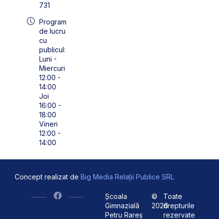
731
Program
de lucru
cu
publicul:
Luni -
Miercuri
12:00 -
14:00
Joi
16:00 -
18:00
Vineri
12:00 -
14:00
Concept realizat de
Big Media Relații Publice SRL
Școala
©
Toate
Gimnazială
2026
drepturile
Petru Rareș
rezervate