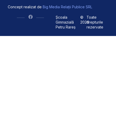
Concept realizat de
Big Media Relații Publice SRL
Școala
©
Toate
Gimnazială
2026
drepturile
Petru Rareș
rezervate