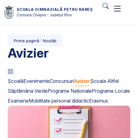
ȘCOALA GIMNAZIALĂ PETRU RAREȘ
Comuna Chiajna - Județul Ilfov
Prima pagină
Noutăți
Avizier
Școală
Evenimente
Concursuri
Avizier
Școala Altfel
Săptămâna Verde
Programe Naționale
Programe Locale
Examene
Mobilitate personal didactic
Erasmus