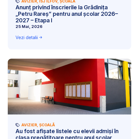
AVIZIER
,
ISJ ILFOV
,
ȘCOALĂ
Anunț privind înscrierile la Grădinița
„Petru Rareș” pentru anul școlar 2026–
2027 – Etapa I
25 Mai, 2026
Vezi detalii
AVIZIER
,
ȘCOALĂ
Au fost afișate listele cu elevii admiși în
clasa pregătitoare pentru anul școlar