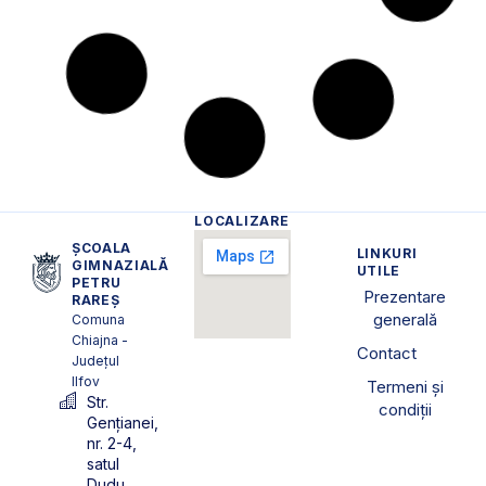
LOCALIZARE
ȘCOALA
LINKURI
GIMNAZIALĂ
UTILE
PETRU
Prezentare
RAREȘ
generală
Comuna
Chiajna -
Contact
Județul
Ilfov
Termeni și
Str.
condiții
Gențianei,
nr. 2-4,
satul
Dudu,