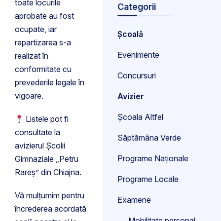
toate locurile
Categorii
aprobate au fost
ocupate, iar
Școală
repartizarea s-a
Evenimente
realizat în
conformitate cu
Concursuri
prevederile legale în
vigoare.
Avizier
Școala Altfel
Listele pot fi
consultate la
Săptămâna Verde
avizierul Școlii
Programe Naționale
Gimnaziale „Petru
Rareș” din Chiajna.
Programe Locale
Vă mulțumim pentru
Examene
încrederea acordată
Mobilitate personal