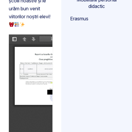
școlii noastre și le
didactic
urăm bun venit
viitorilor noștri elevi!
Erasmus