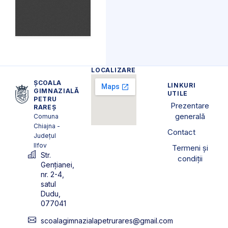
LOCALIZARE
ȘCOALA
LINKURI
GIMNAZIALĂ
UTILE
PETRU
Prezentare
RAREȘ
generală
Comuna
Chiajna -
Contact
Județul
Ilfov
Termeni și
Str.
condiții
Gențianei,
nr. 2-4,
satul
Dudu,
077041
scoalagimnazialapetrurares@gmail.com