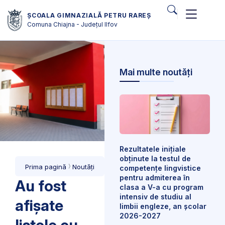
ȘCOALA GIMNAZIALĂ PETRU RAREȘ
Comuna Chiajna - Județul Ilfov
Mai multe noutăți
Rezultatele inițiale
obținute la testul de
Prima pagină
Noutăți
competențe lingvistice
pentru admiterea în
Au fost
clasa a V-a cu program
intensiv de studiu al
afișate
limbii engleze, an școlar
2026-2027