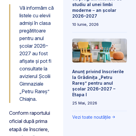
studiu al unei limbi
Vă informăm că
moderne – an școlar
listele cu elevii
2026–2027
admiși în clasa
10 Iunie, 2026
pregătitoare
pentru anul
școlar 2026–
2027 au fost
afișate și pot fi
consultate la
Anunț privind înscrierile
avizierul Școlii
la Grădinița „Petru
Rareș” pentru anul
Gimnaziale
școlar 2026–2027 –
„Petru Rareș”
Etapa I
Chiajna.
25 Mai, 2026
Conform raportului
Vezi toate noutățile
oficial după prima
etapă de înscriere,