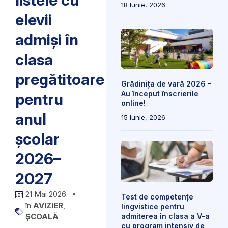
listele cu
18 Iunie, 2026
elevii
admiși în
clasa
pregătitoare
Grădinița de vară 2026 –
Au început înscrierile
pentru
online!
anul
15 Iunie, 2026
școlar
2026–
2027
21 Mai 2026
Test de competențe
în
AVIZIER
,
lingvistice pentru
admiterea în clasa a V-a
ȘCOALĂ
cu program intensiv de