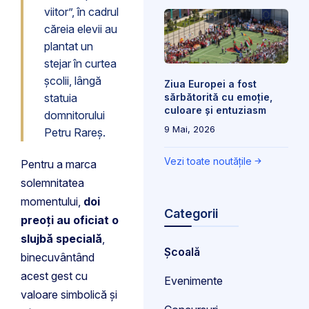
viitor”, în cadrul
căreia elevii au
plantat un
stejar în curtea
școlii, lângă
Ziua Europei a fost
sărbătorită cu emoție,
statuia
culoare și entuziasm
domnitorului
9 Mai, 2026
Petru Rareș.
Vezi toate noutățile
Pentru a marca
solemnitatea
momentului,
doi
Categorii
preoți au oficiat o
slujbă specială
,
Școală
binecuvântând
acest gest cu
Evenimente
valoare simbolică și