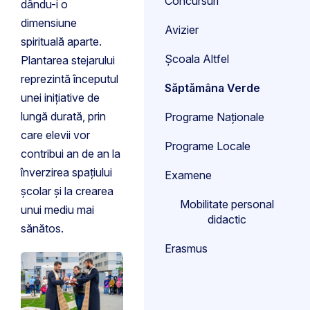
Concursuri
dându-i o
dimensiune
Avizier
spirituală aparte.
Școala Altfel
Plantarea stejarului
reprezintă începutul
Săptămâna Verde
unei inițiative de
lungă durată, prin
Programe Naționale
care elevii vor
Programe Locale
contribui an de an la
înverzirea spațiului
Examene
școlar și la crearea
Mobilitate personal
unui mediu mai
didactic
sănătos.
Erasmus