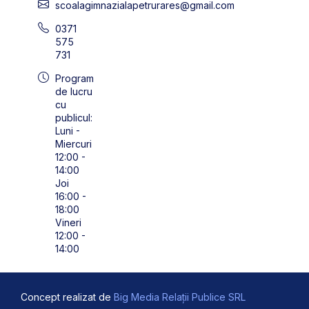
scoalagimnazialapetrurares@gmail.com
0371
575
731
Program
de lucru
cu
publicul:
Luni -
Miercuri
12:00 -
14:00
Joi
16:00 -
18:00
Vineri
12:00 -
14:00
Concept realizat de
Big Media Relații Publice SRL