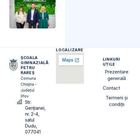
LOCALIZARE
ȘCOALA
LINKURI
GIMNAZIALĂ
UTILE
PETRU
Prezentare
RAREȘ
generală
Comuna
Chiajna -
Contact
Județul
Ilfov
Termeni și
Str.
condiții
Gențianei,
nr. 2-4,
satul
Dudu,
077041