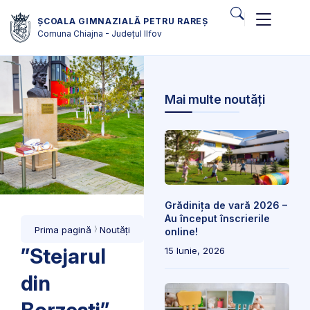
ȘCOALA GIMNAZIALĂ PETRU RAREȘ
Comuna Chiajna - Județul Ilfov
Mai multe noutăți
Grădinița de vară 2026 –
Au început înscrierile
Prima pagină
Noutăți
online!
”Stejarul
15 Iunie, 2026
din