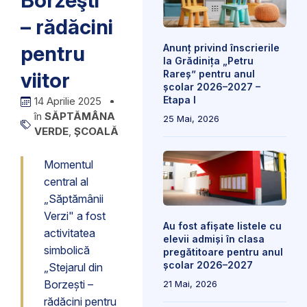
Borzeşti”
– rădăcini
pentru
Anunț privind înscrierile
la Grădinița „Petru
viitor
Rareș” pentru anul
școlar 2026–2027 –
Etapa I
14 Aprilie 2025
în
SĂPTĂMÂNA
25 Mai, 2026
VERDE
,
ȘCOALĂ
Momentul
central al
„Săptămânii
Verzi" a fost
Au fost afișate listele cu
activitatea
elevii admiși în clasa
simbolică
pregătitoare pentru anul
școlar 2026–2027
„Stejarul din
Borzești –
21 Mai, 2026
rădăcini pentru